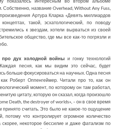
му показалось интересным во втором альбоме
 Собственно, название Overhead, Without Any Fuss,
из произведения Артура Кларка «Девять миллиардов
концептах, такой, эсхатологический, по поводу
устремились к звездам, хотели вырваться из своей
бительское общество, где мы все как-то погрязли и
ебо.
 про дух холодной войны
и гонку технологий
аждая песня, как мы видим это сейчас, будет
ись больше фокусироваться на научных. Одна песня
как Роберт Оппенгеймер. Читали про то, как он
еологический момент, по которому он там работал,
нитую цитату, которую он сказал, когда произошло
e Death, the destroyer of worlds», – он в свое время
 принято считать. Это было не какое-то ощущение
ый, потому что контролирует огромное количество
 а скорее, некоторое бессилие и даже фатализм по