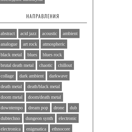
НАПРАВЛЕНИЯ
abstract
acid jazz
acoustic
ambient
analogue
art rock
atmospheric
black metal
blues
blues rock
brutal death metal
chaotic
chillout
collage
dark ambient
darkwave
death metal
death/black metal
doom metal
doom/death metal
downtempo
dream pop
drone
dub
dubtechno
dungeon synth
electronic
electronica
enigmatica
ethnocore