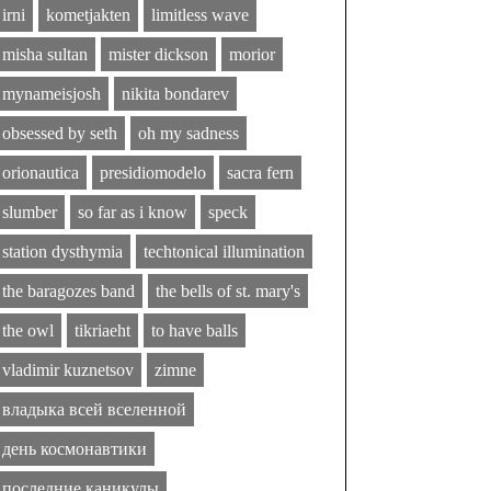
irni
kometjakten
limitless wave
misha sultan
mister dickson
morior
mynameisjosh
nikita bondarev
obsessed by seth
oh my sadness
orionautica
presidiomodelo
sacra fern
slumber
so far as i know
speck
station dysthymia
techtonical illumination
the baragozes band
the bells of st. mary's
the owl
tikriaeht
to have balls
vladimir kuznetsov
zimne
владыка всей вселенной
день космонавтики
последние каникулы