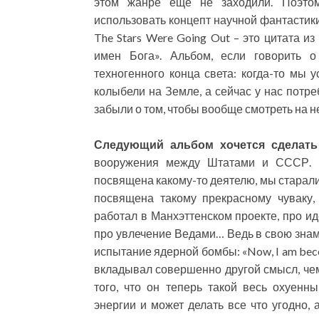
этом жанре еще не заходили. Поэто
использовать концепт научной фантастики.
The Stars Were Going Out – это цитата 
имен Бога». Альбом, если говорить о 
техногенного конца света: когда-то мы 
колыбели на Земле, а сейчас у нас потре
забыли о том, чтобы вообще смотреть на н
Следующий альбом хочется сделать
вооружения между Штатами и СССР. К
посвящена какому-то деятелю, мы старал
посвящена такому прекрасному чуваку, 
работал в Манхэттенском проекте, про ид
про увлечение Ведами… Ведь в свою знаме
испытание ядерной бомбы: «Now, I am becom
вкладывал совершенно другой смысл, чем
того, что он теперь такой весь охуенн
энергии и может делать все что угодно,