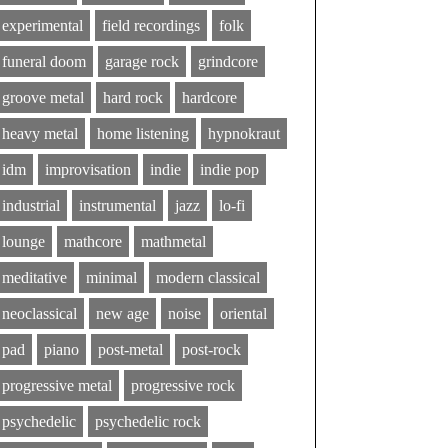
experimental
field recordings
folk
funeral doom
garage rock
grindcore
groove metal
hard rock
hardcore
heavy metal
home listening
hypnokraut
idm
improvisation
indie
indie pop
industrial
instrumental
jazz
lo-fi
lounge
mathcore
mathmetal
meditative
minimal
modern classical
neoclassical
new age
noise
oriental
pad
piano
post-metal
post-rock
progressive metal
progressive rock
psychedelic
psychedelic rock