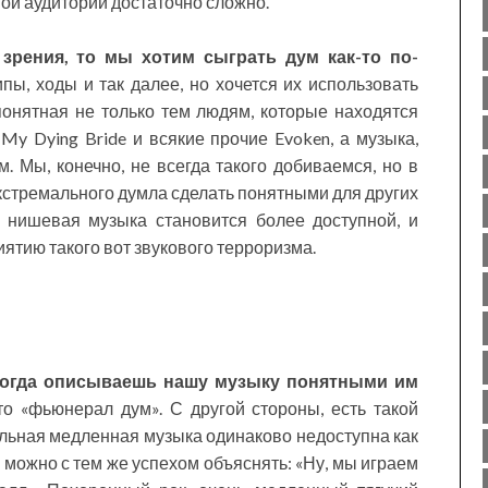
ой аудитории достаточно сложно.
зрения, то мы хотим сыграть дум как-то по-
пы, ходы и так далее, но хочется их использовать
понятная не только тем людям, которые находятся
My Dying Bride и всякие прочие Evoken, а музыка,
. Мы, конечно, не всегда такого добиваемся, но в
экстремального думла сделать понятными для других
 нишевая музыка становится более доступной, и
ятию такого вот звукового терроризма.
когда описываешь нашу музыку понятными им
то «фьюнерал дум». С другой стороны, есть такой
льная медленная музыка одинаково недоступна как
о можно с тем же успехом объяснять: «Ну, мы играем