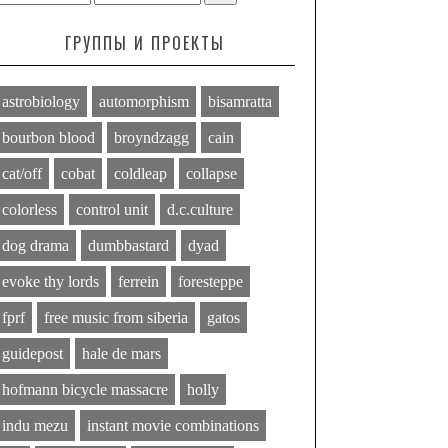
ГРУППЫ И ПРОЕКТЫ
astrobiology
automorphism
bisamratta
bourbon blood
broyndzagg
cain
cat/off
cobat
coldleap
collapse
colorless
control unit
d.c.culture
dog drama
dumbbastard
dyad
evoke thy lords
ferrein
foresteppe
fprf
free music from siberia
gatos
guidepost
hale de mars
hofmann bicycle massacre
holly
indu mezu
instant movie combinations