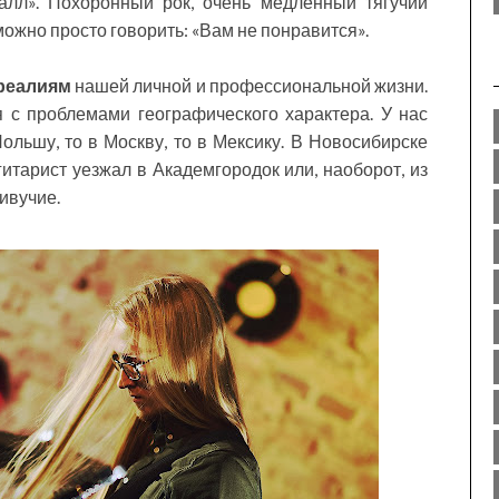
лл». Похоронный рок, очень медленный тягучий
можно просто говорить: «Вам не понравится».
 реалиям
нашей личной и профессиональной жизни.
ся с проблемами географического характера. У нас
Польшу, то в Москву, то в Мексику. В Новосибирске
гитарист уезжал в Академгородок или, наоборот, из
ивучие.