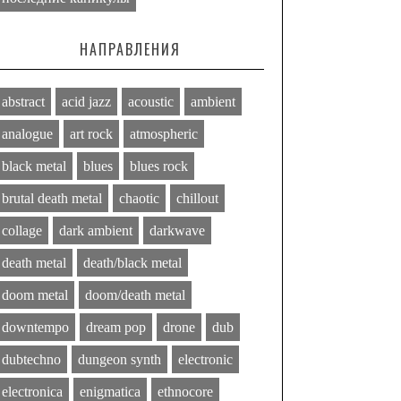
НАПРАВЛЕНИЯ
abstract
acid jazz
acoustic
ambient
analogue
art rock
atmospheric
black metal
blues
blues rock
brutal death metal
chaotic
chillout
collage
dark ambient
darkwave
death metal
death/black metal
doom metal
doom/death metal
downtempo
dream pop
drone
dub
dubtechno
dungeon synth
electronic
electronica
enigmatica
ethnocore