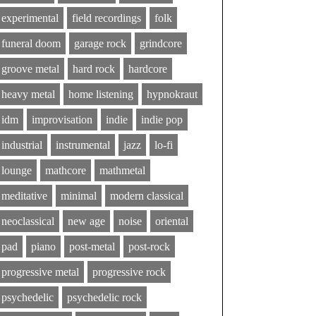
experimental
field recordings
folk
funeral doom
garage rock
grindcore
groove metal
hard rock
hardcore
heavy metal
home listening
hypnokraut
idm
improvisation
indie
indie pop
industrial
instrumental
jazz
lo-fi
lounge
mathcore
mathmetal
meditative
minimal
modern classical
neoclassical
new age
noise
oriental
pad
piano
post-metal
post-rock
progressive metal
progressive rock
psychedelic
psychedelic rock