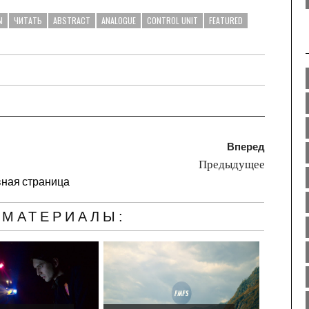
Ы
ЧИТАТЬ
ABSTRACT
ANALOGUE
CONTROL UNIT
FEATURED
Вперед
Предыдущее
вная страница
 МАТЕРИАЛЫ: