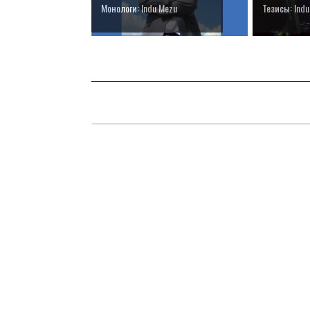
Монологи: Indu Mezu
Тезисы: Ind