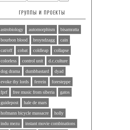
ГРУППЫ И ПРОЕКТЫ
astrobiology
automorphism
bisamratta
bourbon blood
broyndzagg
cain
cat/off
cobat
coldleap
collapse
colorless
control unit
d.c.culture
dog drama
dumbbastard
dyad
evoke thy lords
ferrein
foresteppe
fprf
free music from siberia
gatos
guidepost
hale de mars
hofmann bicycle massacre
holly
indu mezu
instant movie combinations