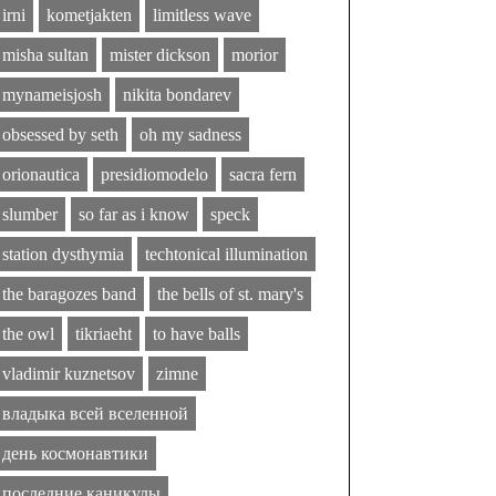
irni
kometjakten
limitless wave
misha sultan
mister dickson
morior
mynameisjosh
nikita bondarev
obsessed by seth
oh my sadness
orionautica
presidiomodelo
sacra fern
slumber
so far as i know
speck
station dysthymia
techtonical illumination
the baragozes band
the bells of st. mary's
the owl
tikriaeht
to have balls
vladimir kuznetsov
zimne
владыка всей вселенной
день космонавтики
последние каникулы