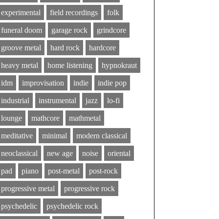
experimental
field recordings
folk
funeral doom
garage rock
grindcore
groove metal
hard rock
hardcore
heavy metal
home listening
hypnokraut
idm
improvisation
indie
indie pop
industrial
instrumental
jazz
lo-fi
lounge
mathcore
mathmetal
meditative
minimal
modern classical
neoclassical
new age
noise
oriental
pad
piano
post-metal
post-rock
progressive metal
progressive rock
psychedelic
psychedelic rock