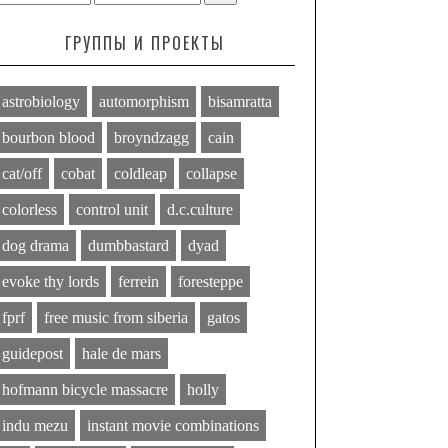
ГРУППЫ И ПРОЕКТЫ
astrobiology
automorphism
bisamratta
bourbon blood
broyndzagg
cain
cat/off
cobat
coldleap
collapse
colorless
control unit
d.c.culture
dog drama
dumbbastard
dyad
evoke thy lords
ferrein
foresteppe
fprf
free music from siberia
gatos
guidepost
hale de mars
hofmann bicycle massacre
holly
indu mezu
instant movie combinations