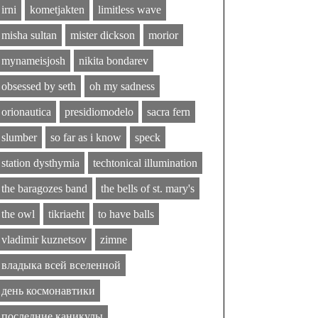
irni
kometjakten
limitless wave
misha sultan
mister dickson
morior
mynameisjosh
nikita bondarev
obsessed by seth
oh my sadness
orionautica
presidiomodelo
sacra fern
slumber
so far as i know
speck
station dysthymia
techtonical illumination
the baragozes band
the bells of st. mary's
the owl
tikriaeht
to have balls
vladimir kuznetsov
zimne
владыка всей вселенной
день космонавтики
последние каникулы