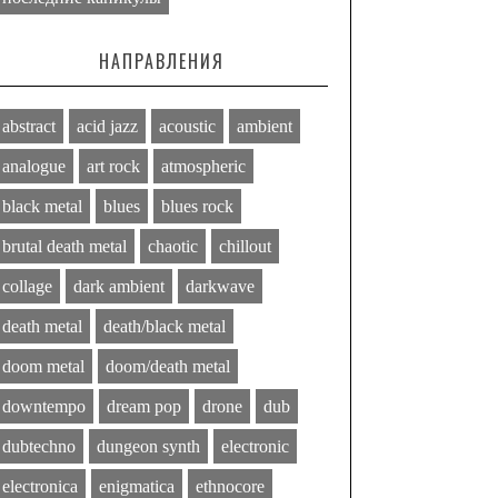
НАПРАВЛЕНИЯ
abstract
acid jazz
acoustic
ambient
analogue
art rock
atmospheric
black metal
blues
blues rock
brutal death metal
chaotic
chillout
collage
dark ambient
darkwave
death metal
death/black metal
doom metal
doom/death metal
downtempo
dream pop
drone
dub
dubtechno
dungeon synth
electronic
electronica
enigmatica
ethnocore