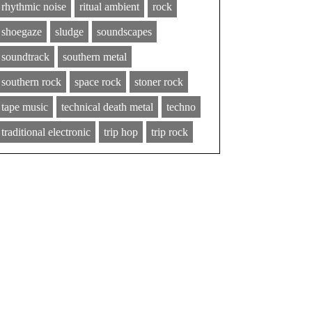
rhythmic noise
ritual ambient
rock
shoegaze
sludge
soundscapes
soundtrack
southern metal
southern rock
space rock
stoner rock
tape music
technical death metal
techno
traditional electronic
trip hop
trip rock