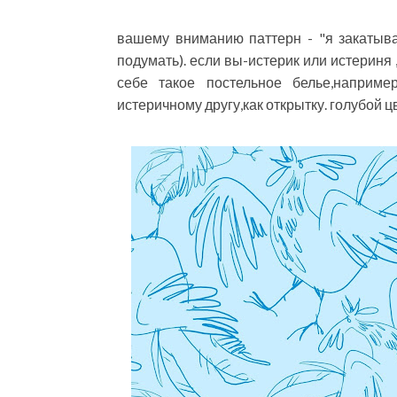
вашему вниманию паттерн - "я закатыва
подумать). если вы-истерик или истериня 
себе такое постельное белье,например
истеричному другу,как открытку. голубой ц